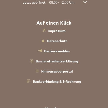
Klicken, um weitere Öffnungs- oder Schließzeiten ausz
Jetzt geöffnet:
08:00
-
12:00
Uhr
Von 08:00 bis 12:
Auf einen Klick
Impressum
Datenschutz
Barriere melden
Barrierefreiheitserklärung
Hinweisgeberportal
Bankverbindung & E-Rechnung