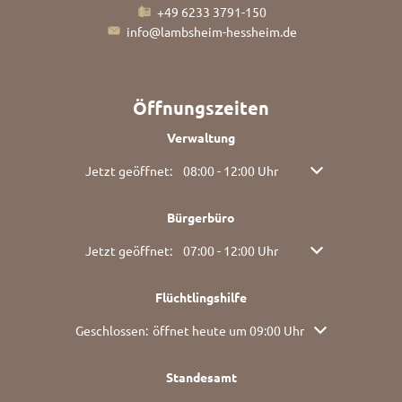
+49 6233 3791-150
info@lambsheim-hessheim.de
Öffnungszeiten
Verwaltung
Klicken, um weitere Öffnungs- oder Schließzeiten ausz
Jetzt geöffnet:
08:00
-
12:00
Uhr
Von 08:00 bis 12:
Bürgerbüro
Klicken, um weitere Öffnungs- oder Schließzeiten ausz
Jetzt geöffnet:
07:00
-
12:00
Uhr
Von 07:00 bis 12:
Flüchtlingshilfe
Klicken, um weitere Öffnungs- oder Schließzeiten auszu
Geschlossen:
öffnet heute um 09:00 Uhr
Standesamt