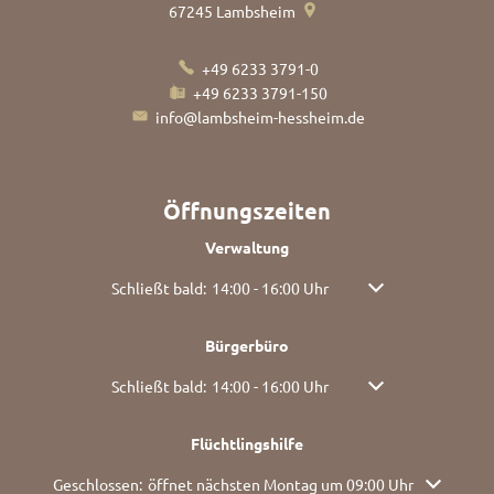
67245
Lambsheim
+49 6233 3791-0
+49 6233 3791-150
info@lambsheim-hessheim.de
Öffnungszeiten
Verwaltung
Klicken, um weitere Öffnungs- oder Schließzeiten aus
Schließt bald:
14:00
-
16:00
Uhr
Von 14:00 bis 16:00
Bürgerbüro
Klicken, um weitere Öffnungs- oder Schließzeiten aus
Schließt bald:
14:00
-
16:00
Uhr
Von 14:00 bis 16:00
Flüchtlingshilfe
Klicken, um weitere Öffnungs- oder Schließzeiten auszublend
Geschlossen:
öffnet nächsten Montag um 09:00 Uhr